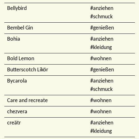
Bellybird
#anziehen
#schmuck
Bembel Gin
#genießen
Bohia
#anziehen
#kleidung
Bold Lemon
#wohnen
Butterscotch Likör
#genießen
Bycarola
#anziehen
#schmuck
Care and recreate
#wohnen
chezvera
#wohnen
creätr
#anziehen
#kleidung