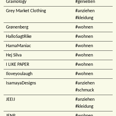
Grainology
#genießen
Grey Market Clothing
#anziehen
#kleidung
Grønenberg
#wohnen
HalloSagtRike
#wohnen
HamaManiac
#wohnen
Hej Silva
#wohnen
I LIKE PAPER
#wohnen
Iloveyoulaugh
#wohnen
IsamayaDesigns
#anziehen
#schmuck
JEEIJ
#anziehen
#kleidung
JENP
#wohnen