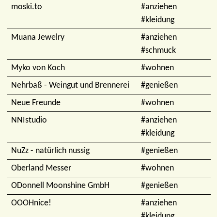
moski.to
#anziehen
#kleidung
Muana Jewelry
#anziehen
#schmuck
Myko von Koch
#wohnen
Nehrbaß - Weingut und Brennerei
#genießen
Neue Freunde
#wohnen
NNIstudio
#anziehen
#kleidung
NuZz - natürlich nussig
#genießen
Oberland Messer
#wohnen
ODonnell Moonshine GmbH
#genießen
OOOHnice!
#anziehen
#kleidung