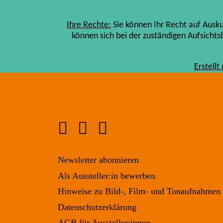
Ihre Rechte:
Sie können Ihr Recht auf Ausk
können sich bei der zuständigen Aufsicht
Erstell
Newsletter abonnieren
Als Aussteller:in bewerben
Hinweise zu Bild-, Film- und Tonaufnahmen
Datenschutzerklärung
AGB für Aussteller:innen