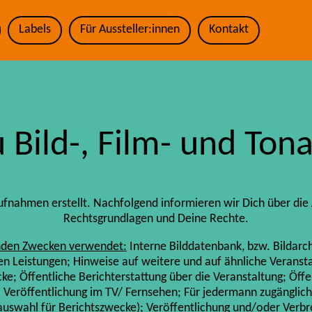
Labels
Für Aussteller:innen
Kontakt
u Bild-, Film- und To
fnahmen erstellt. Nachfolgend informieren wir Dich über die 
Rechtsgrundlagen und Deine Rechte.
nden Zwecken verwendet:
Interne Bilddatenbank, bzw. Bildarch
n Leistungen; Hinweise auf weitere und auf ähnliche Veranst
e; Öffentliche Berichterstattung über die Veranstaltung; Öffe
; Veröffentlichung im TV/ Fernsehen; Für jedermann zugänglich
uswahl für Berichtszwecke); Veröffentlichung und/oder Verbrei